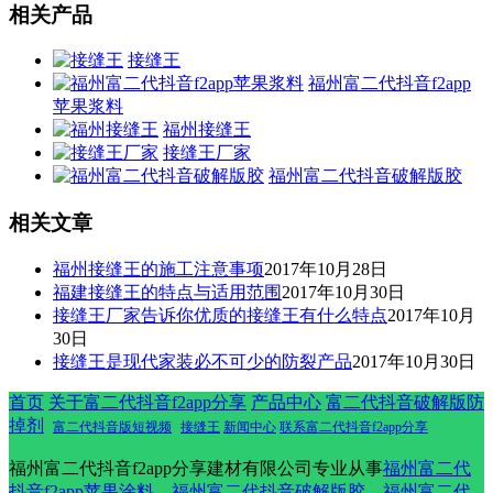
相关产品
接缝王
福州富二代抖音f2app
苹果浆料
福州接缝王
接缝王厂家
福州富二代抖音破解版胶
相关文章
福州接缝王的施工注意事项
2017年10月28日
福建接缝王的特点与适用范围
2017年10月30日
接缝王厂家告诉你优质的接缝王有什么特点
2017年10月
30日
接缝王是现代家装必不可少的防裂产品
2017年10月30日
首页
关于富二代抖音f2app分享
产品中心
富二代抖音破解版防
掉剂
富二代抖音版短视频
接缝王
新闻中心
联系富二代抖音f2app分享
福州富二代抖音f2app分享建材有限公司专业从事
福州富二代
抖音f2app苹果涂料
、
福州富二代抖音破解版胶
、
福州富二代